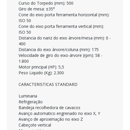
Curso
do Torpedo (mm): 500
Giro de mesa: ±35°
Cone do
eixo
porta
ferramenta
horizontal (mm):
ISO 50
Cone do
eixo
porta
ferramenta
vertical (mm):
ISO 50
Distancia
do
nariz
do
eixo
árvore
/mesa (mm): 0 -
400
Distancia
do
eixo
árvore
/
coluna
(mm): 175
Velocidade
de giro do
eixo-árvore
(rpm): 58 -
1.800
Motor principal (HP): 5,5
Peso
Liquido
(Kg): 2.300
CARACTERISTICAS
STANDARD
Luminaria
Refrigeração
Bandeja
recolhedora
de
cavacos
Avanço
automatico
engrenado
no
eixo
X, Y
Avanço
de
aproximação
no
eixo
Z
Cabeçote
vertical